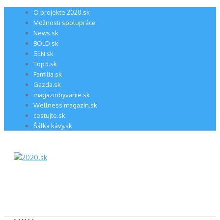
Preskočiť
O projekte 2020.sk
na
Možnosti spolupráce
obsah
News.sk
BOLD.sk
SEN.sk
Top5.sk
Familia.sk
Gazda.sk
magazinbyvanie.sk
Wellness magazín.sk
cestujte.sk
Šálka kávy.sk