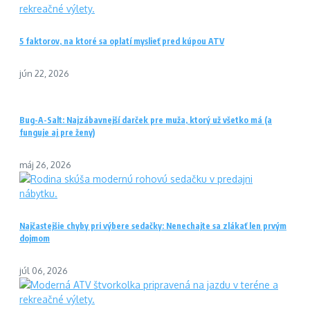
5 faktorov, na ktoré sa oplatí myslieť pred kúpou ATV
jún 22, 2026
Bug-A-Salt: Najzábavnejší darček pre muža, ktorý už všetko má (a
funguje aj pre ženy)
máj 26, 2026
Najčastejšie chyby pri výbere sedačky: Nenechajte sa zlákať len prvým
dojmom
júl 06, 2026