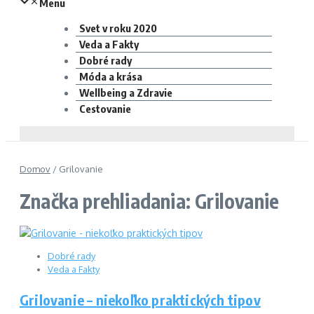
Menu
Svet v roku 2020
Veda a Fakty
Dobré rady
Móda a krása
Wellbeing a Zdravie
Cestovanie
Domov
/
Grilovanie
Značka prehliadania: Grilovanie
Dobré rady
Veda a Fakty
Grilovanie – niekoľko praktických tipov