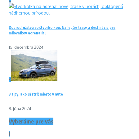
Dobrodružstvá so štvorkolkou: Najlepšie trasy a destinácie pre
milovníkov adrenalínu
15. decembra 2024
3
3 tipy, ako ušetriť miesto v aute
8. júna 2024
Vyberáme pre vás
1