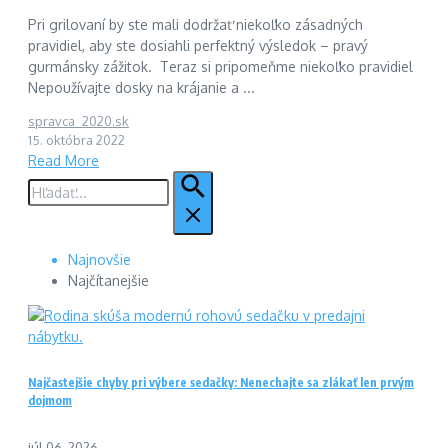
Pri grilovaní by ste mali dodržať niekoľko zásadných
pravidiel, aby ste dosiahli perfektný výsledok – pravý
gurmánsky zážitok. Teraz si pripomeňme niekoľko pravidiel
Nepoužívajte dosky na krájanie a ...
spravca_2020.sk
15. októbra 2022
Read More
Hľadať:
Najnovšie
Najčítanejšie
Najčastejšie chyby pri výbere sedačky: Nenechajte sa zlákať len prvým
dojmom
júl 06, 2026