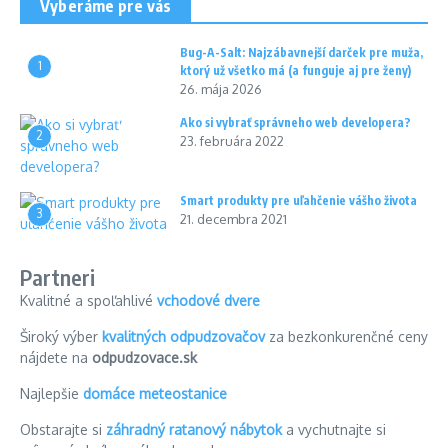
Vyberáme pre vás
Bug-A-Salt: Najzábavnejší darček pre muža,
1
ktorý už všetko má (a funguje aj pre ženy)
26. mája 2026
Ako si vybrať správneho web developera?
2
23. februára 2022
Smart produkty pre uľahčenie vášho života
3
21. decembra 2021
Partneri
Kvalitné a spoľahlivé
vchodové dvere
Široký výber
kvalitných odpudzovačov
za bezkonkurenčné ceny
nájdete na
odpudzovace.sk
Najlepšie
domáce meteostanice
Obstarajte si
záhradný ratanový nábytok
a vychutnajte si