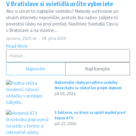
V Bratislave si svietidlá určite vyberiete
Ako si uloviť to najlepšie svietidlo? Niekedy surfovanie po
vlnách internetu nepomôže, pretože iba naživo zažijete tú
povestnú lásku na prvý pohľad. Navštívte Svietidlá Casca
v Bratislave a na vlastne...
spravca_2020.sk
28. júna 2020
Read More
Hľadať:
Najnovšie
Najčítanejšie
Najčastejšie chyby pri výbere sedačky:
Nenechajte sa zlákať len prvým dojmom
júl 06, 2026
5 faktorov, na ktoré sa oplatí myslieť pred
kúpou ATV
jún 22, 2026