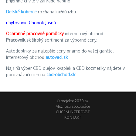
príjemné chvíle v záhrade naplno.
Detské koberce
rozžiaria každú izbu.
ubytovanie Chopok Jasná
Ochranné pracovné pomôcky
internetový obchod
Pracovnik.sk
široký sortiment za výborné ceny.
Autodoplnky za najlepšie ceny priamo do vašej garáže.
Internetový obchod
autoveci.sk
Najširší výber CBD olejov, kvapiek a CBD kozmetiky nájdete v
porovnávači cien na
cbd-obchod.sk
O projekte 2020.sk
Možnosti spolupráce
CHCEM INZEROVAŤ
KONTAKT