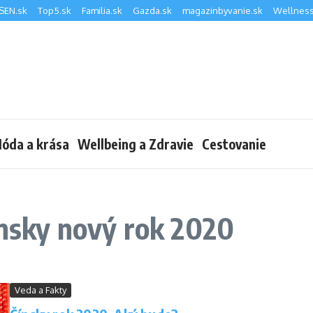
SEN.sk
Top5.sk
Familia.sk
Gazda.sk
magazinbyvanie.sk
Wellness
óda a krása
Wellbeing a Zdravie
Cestovanie
ínsky nový rok 2020
Veda a Fakty