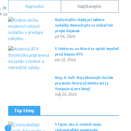
Najnovšie
Najčítanejšie
, že
k sa
Najčastejšie chyby pri výbere
sedačky: Nenechajte sa zlákať len
prvým dojmom
júl 06, 2026
5 faktorov, na ktoré sa oplatí myslieť
pred kúpou ATV
jún 22, 2026
Bug-A-Salt: Najzábavnejší darček
pre muža, ktorý už všetko má (a
funguje aj pre ženy)
máj 26, 2026
Top témy
5 tipov, ako si zvečniť svoje
1
cestovateľské spomienky