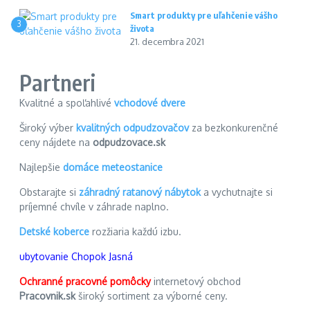
Smart produkty pre uľahčenie vášho
3
života
21. decembra 2021
Partneri
Kvalitné a spoľahlivé
vchodové dvere
Široký výber
kvalitných odpudzovačov
za bezkonkurenčné
ceny nájdete na
odpudzovace.sk
Najlepšie
domáce meteostanice
Obstarajte si
záhradný ratanový nábytok
a vychutnajte si
príjemné chvíle v záhrade naplno.
Detské koberce
rozžiaria každú izbu.
ubytovanie Chopok Jasná
Ochranné pracovné pomôcky
internetový obchod
Pracovnik.sk
široký sortiment za výborné ceny.