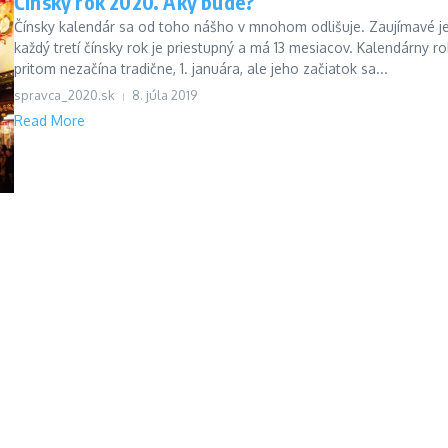
Čínsky rok 2020. Aký bude?
Čínsky kalendár sa od toho nášho v mnohom odlišuje. Zaujímavé je
každý tretí čínsky rok je priestupný a má 13 mesiacov. Kalendárny ro
pritom nezačína tradične, 1. januára, ale jeho začiatok sa...
spravca_2020.sk
8. júla 2019
Read More