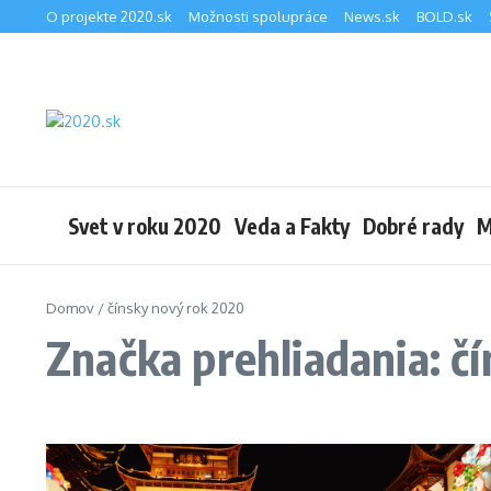
Preskočiť na obsah
O projekte 2020.sk
Možnosti spolupráce
News.sk
BOLD.sk
Svet v roku 2020
Veda a Fakty
Dobré rady
M
Domov
/
čínsky nový rok 2020
Značka prehliadania: č