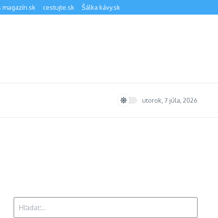
 magazín.sk
cestujte.sk
Šálka kávy.sk
utorok, 7 júla, 2026
Hľadať: