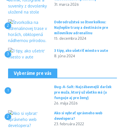
31. marca 2026
Dobrodružstvá so štvorkolkou:
2
Najlepšie trasy a destinácie pre
milovníkov adrenalínu
15. decembra 2024
3 tipy, ako ušetriť miesto v aute
3
8. júna 2024
Vyberáme pre vás
Bug-A-Salt: Najzábavnejší darček
1
pre muža, ktorý už všetko má (a
funguje aj pre ženy)
26. mája 2026
Ako si vybrať správneho web
2
developera?
23. februára 2022