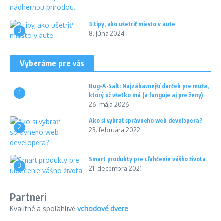
3 tipy, ako ušetriť miesto v aute
3
8. júna 2024
Vyberáme pre vás
Bug-A-Salt: Najzábavnejší darček pre muža,
1
ktorý už všetko má (a funguje aj pre ženy)
26. mája 2026
Ako si vybrať správneho web developera?
2
23. februára 2022
Smart produkty pre uľahčenie vášho života
3
21. decembra 2021
Partneri
Kvalitné a spoľahlivé
vchodové dvere