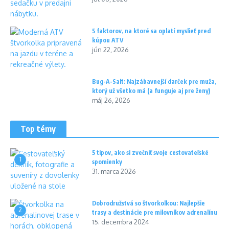
5 faktorov, na ktoré sa oplatí myslieť pred
kúpou ATV
jún 22, 2026
Bug-A-Salt: Najzábavnejší darček pre muža,
ktorý už všetko má (a funguje aj pre ženy)
máj 26, 2026
Top témy
5 tipov, ako si zvečniť svoje cestovateľské
1
spomienky
31. marca 2026
Dobrodružstvá so štvorkolkou: Najlepšie
2
trasy a destinácie pre milovníkov adrenalínu
15. decembra 2024