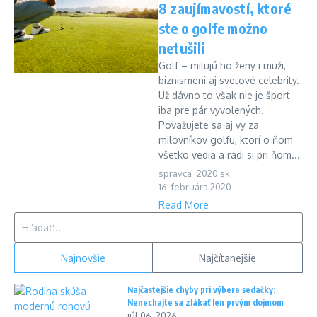
8 zaujímavostí, ktoré
ste o golfe možno
netušili
Golf – milujú ho ženy i muži,
biznismeni aj svetové celebrity.
Už dávno to však nie je šport
iba pre pár vyvolených.
Považujete sa aj vy za
milovníkov golfu, ktorí o ňom
všetko vedia a radi si pri ňom...
spravca_2020.sk
16. februára 2020
Read More
Hľadať:
Najnovšie
Najčítanejšie
Najčastejšie chyby pri výbere sedačky:
Nenechajte sa zlákať len prvým dojmom
júl 06, 2026