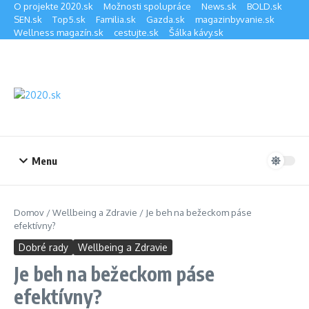
Preskočiť na obsah
O projekte 2020.sk
Možnosti spolupráce
News.sk
BOLD.sk
SEN.sk
Top5.sk
Familia.sk
Gazda.sk
magazinbyvanie.sk
Wellness magazín.sk
cestujte.sk
Šálka kávy.sk
Menu
Domov
/
Wellbeing a Zdravie
/
Je beh na bežeckom páse
efektívny?
Dobré rady
Wellbeing a Zdravie
Je beh na bežeckom páse
efektívny?