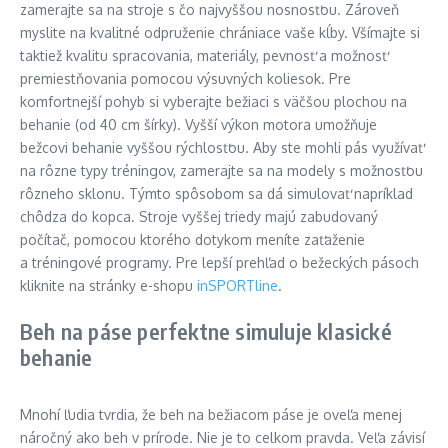
zamerajte sa na stroje s čo najvyššou nosnosťou. Zároveň
myslite na kvalitné odpruženie chrániace vaše kĺby. Všímajte si
taktiež kvalitu spracovania, materiály, pevnosť a možnosť
premiestňovania pomocou výsuvných koliesok. Pre
komfortnejší pohyb si vyberajte bežiaci s väčšou plochou na
behanie (od 40 cm šírky). Vyšší výkon motora umožňuje
bežcovi behanie vyššou rýchlosťou. Aby ste mohli pás využívať
na rôzne typy tréningov, zamerajte sa na modely s možnosťou
rôzneho sklonu. Týmto spôsobom sa dá simulovať napríklad
chôdza do kopca. Stroje vyššej triedy majú zabudovaný
počítač, pomocou ktorého dotykom meníte zaťaženie
a tréningové programy. Pre lepší prehľad o bežeckých pásoch
kliknite na stránky e-shopu
inSPORTline
.
Beh na páse perfektne simuluje klasické
behanie
Mnohí ľudia tvrdia, že beh na bežiacom páse je oveľa menej
náročný ako beh v prírode. Nie je to celkom pravda. Veľa závisí