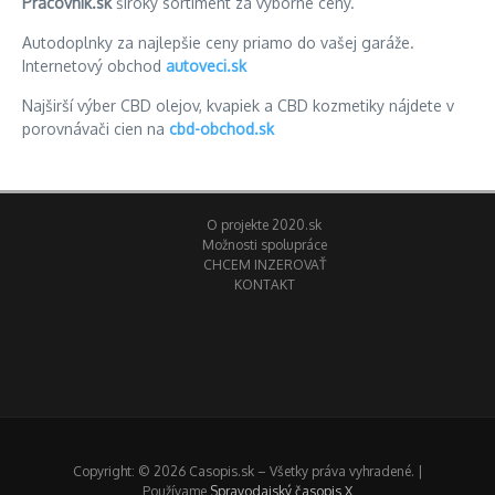
Pracovnik.sk
široký sortiment za výborné ceny.
Autodoplnky za najlepšie ceny priamo do vašej garáže.
Internetový obchod
autoveci.sk
Najširší výber CBD olejov, kvapiek a CBD kozmetiky nájdete v
porovnávači cien na
cbd-obchod.sk
O projekte 2020.sk
Možnosti spolupráce
CHCEM INZEROVAŤ
KONTAKT
Copyright: © 2026 Casopis.sk – Všetky práva vyhradené. |
Používame
Spravodajský časopis X