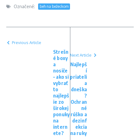
Označené:
beh na bežeckom
Previous Article
Strešn
Next Article
é boxy
a
Najlepš
nosiče
í
– ako si
priateli
vybrať
a
to
dneška
najlepš
?
ie zo
Ochran
širokej
né
ponuky
rúško a
na
dezinf
intern
ekcia
ete?
na ruky