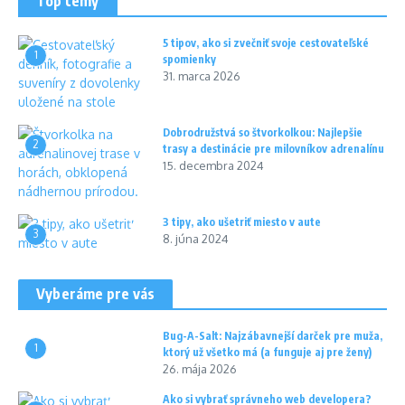
Top témy
5 tipov, ako si zvečniť svoje cestovateľské
1
spomienky
31. marca 2026
Dobrodružstvá so štvorkolkou: Najlepšie
2
trasy a destinácie pre milovníkov adrenalínu
15. decembra 2024
3 tipy, ako ušetriť miesto v aute
3
8. júna 2024
Vyberáme pre vás
Bug-A-Salt: Najzábavnejší darček pre muža,
1
ktorý už všetko má (a funguje aj pre ženy)
26. mája 2026
Ako si vybrať správneho web developera?