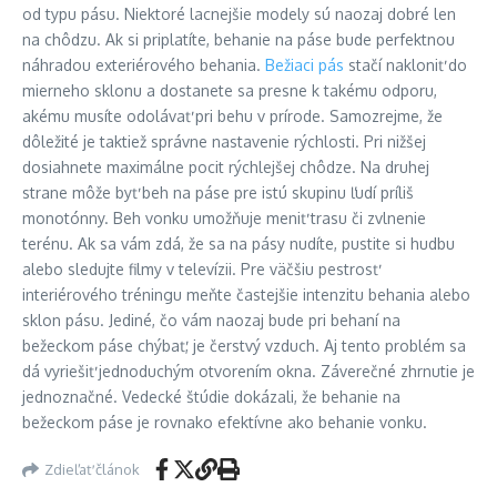
od typu pásu. Niektoré lacnejšie modely sú naozaj dobré len
na chôdzu. Ak si priplatíte, behanie na páse bude perfektnou
náhradou exteriérového behania.
Bežiaci pás
stačí nakloniť do
mierneho sklonu a dostanete sa presne k takému odporu,
akému musíte odolávať pri behu v prírode. Samozrejme, že
dôležité je taktiež správne nastavenie rýchlosti. Pri nižšej
dosiahnete maximálne pocit rýchlejšej chôdze. Na druhej
strane môže byť beh na páse pre istú skupinu ľudí príliš
monotónny. Beh vonku umožňuje meniť trasu či zvlnenie
terénu. Ak sa vám zdá, že sa na pásy nudíte, pustite si hudbu
alebo sledujte filmy v televízii. Pre väčšiu pestrosť
interiérového tréningu meňte častejšie intenzitu behania alebo
sklon pásu. Jediné, čo vám naozaj bude pri behaní na
bežeckom páse chýbať, je čerstvý vzduch. Aj tento problém sa
dá vyriešiť jednoduchým otvorením okna. Záverečné zhrnutie je
jednoznačné. Vedecké štúdie dokázali, že behanie na
bežeckom páse je rovnako efektívne ako behanie vonku.
Zdieľať článok