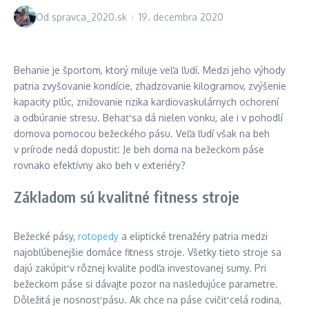
Od
spravca_2020.sk
19. decembra 2020
Behanie je športom, ktorý miluje veľa ľudí. Medzi jeho výhody
patria zvyšovanie kondície, zhadzovanie kilogramov, zvýšenie
kapacity pľúc, znižovanie rizika kardiovaskulárnych ochorení
a odbúranie stresu. Behať sa dá nielen vonku, ale i v pohodlí
domova pomocou bežeckého pásu. Veľa ľudí však na beh
v prírode nedá dopustiť. Je beh doma na bežeckom páse
rovnako efektívny ako beh v exteriéry?
Základom sú kvalitné fitness stroje
Bežecké pásy,
rotopedy
a eliptické trenažéry patria medzi
najobľúbenejšie domáce fitness stroje. Všetky tieto stroje sa
dajú zakúpiť v rôznej kvalite podľa investovanej sumy. Pri
bežeckom páse si dávajte pozor na nasledujúce parametre.
Dôležitá je nosnosť pásu. Ak chce na páse cvičiť celá rodina,