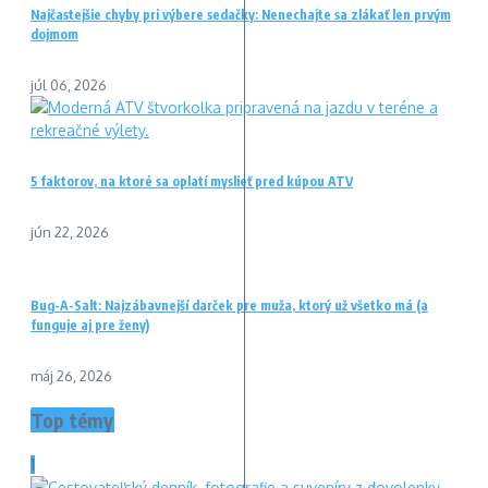
Najčastejšie chyby pri výbere sedačky: Nenechajte sa zlákať len prvým
dojmom
júl 06, 2026
5 faktorov, na ktoré sa oplatí myslieť pred kúpou ATV
jún 22, 2026
Bug-A-Salt: Najzábavnejší darček pre muža, ktorý už všetko má (a
funguje aj pre ženy)
máj 26, 2026
Top témy
1