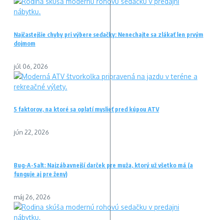
Najčastejšie chyby pri výbere sedačky: Nenechajte sa zlákať len prvým
dojmom
júl 06, 2026
5 faktorov, na ktoré sa oplatí myslieť pred kúpou ATV
jún 22, 2026
Bug-A-Salt: Najzábavnejší darček pre muža, ktorý už všetko má (a
funguje aj pre ženy)
máj 26, 2026