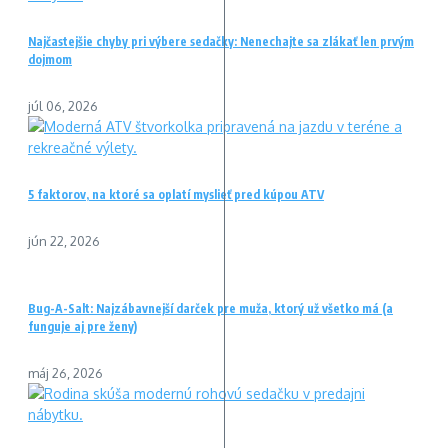
Najčastejšie chyby pri výbere sedačky: Nenechajte sa zlákať len prvým
dojmom
júl 06, 2026
5 faktorov, na ktoré sa oplatí myslieť pred kúpou ATV
jún 22, 2026
Bug-A-Salt: Najzábavnejší darček pre muža, ktorý už všetko má (a
funguje aj pre ženy)
máj 26, 2026