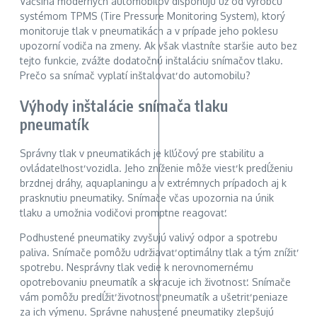
Väčšina moderných automobilov disponujú už od výrobcu
systémom TPMS (Tire Pressure Monitoring System), ktorý
monitoruje tlak v pneumatikách a v prípade jeho poklesu
upozorní vodiča na zmeny. Ak však vlastníte staršie auto bez
tejto funkcie, zvážte dodatočnú inštaláciu snímačov tlaku.
Prečo sa snímač vyplatí inštalovať do automobilu?
Výhody inštalácie snímača tlaku
pneumatík
Správny tlak v pneumatikách je kľúčový pre stabilitu a
ovládateľnosť vozidla. Jeho zníženie môže viesť k predĺženiu
brzdnej dráhy, aquaplaningu a v extrémnych prípadoch aj k
prasknutiu pneumatiky. Snímače včas upozornia na únik
tlaku a umožnia vodičovi promptne reagovať.
Podhustené pneumatiky zvyšujú valivý odpor a spotrebu
paliva. Snímače pomôžu udržiavať optimálny tlak a tým znížiť
spotrebu. Nesprávny tlak vedie k nerovnomernému
opotrebovaniu pneumatík a skracuje ich životnosť. Snímače
vám pomôžu predĺžiť životnosť pneumatík a ušetriť peniaze
za ich výmenu. Správne nahustené pneumatiky zlepšujú