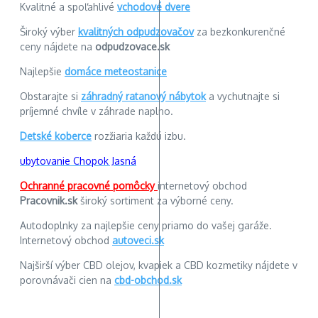
Kvalitné a spoľahlivé
vchodové dvere
Široký výber
kvalitných odpudzovačov
za bezkonkurenčné
ceny nájdete na
odpudzovace.sk
Najlepšie
domáce meteostanice
Obstarajte si
záhradný ratanový nábytok
a vychutnajte si
príjemné chvíle v záhrade naplno.
Detské koberce
rozžiaria každú izbu.
ubytovanie Chopok Jasná
Ochranné pracovné pomôcky
internetový obchod
Pracovnik.sk
široký sortiment za výborné ceny.
Autodoplnky za najlepšie ceny priamo do vašej garáže.
Internetový obchod
autoveci.sk
Najširší výber CBD olejov, kvapiek a CBD kozmetiky nájdete v
porovnávači cien na
cbd-obchod.sk