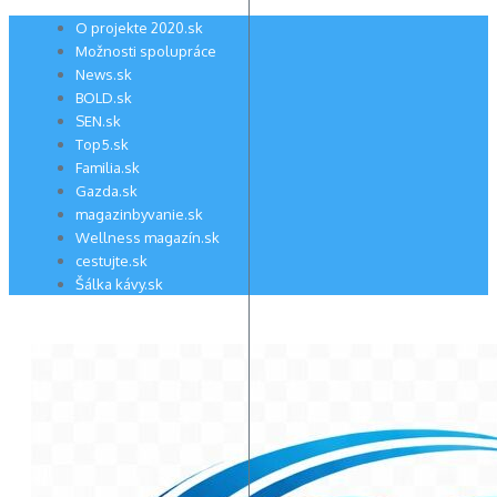
Preskočiť
O projekte 2020.sk
na
Možnosti spolupráce
obsah
News.sk
BOLD.sk
SEN.sk
Top5.sk
Familia.sk
Gazda.sk
magazinbyvanie.sk
Wellness magazín.sk
cestujte.sk
Šálka kávy.sk