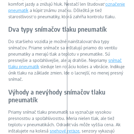
komfort jazdy a znižujú hluk. Nestačí len študovať
označenie
pneumatík
a kúpiť známu značku. Dôležitá je tiež
starostlivosť o pneumatiky, ktorá zahŕňa kontrolu tlaku.
Dva typy snímačov tlaku pneumatík
Do staršieho vozidla je možné nainštalovať dva typy
snímačov. Priame snímače sa inštalujú priamo do ventilu
pneumatiky a merajú tlak a teplotu v pneumatike. Sú
presnejšie a spoľahlivejšie, ale aj drahšie. Nepriamy
snímač
tlaku pneumatík
sleduje len rotáciu kolies a vibrácie. Indikuje
únik tlaku na základe zmien. Ide o lacnejší, no menej presný
snímač.
Výhody a nevýhody snímačov tlaku
pneumatík
Priamy snímač tlaku pneumatík sa vyznačuje vysokou
presnosťou a spoľahlivosťou. Meria nielen tlak, ale tiež
teplotu v pneumatikách. Odradiť vás môže vyššia cena. Ak
inštalujete na kolesá
snehové reťaze
, senzory vykazujú