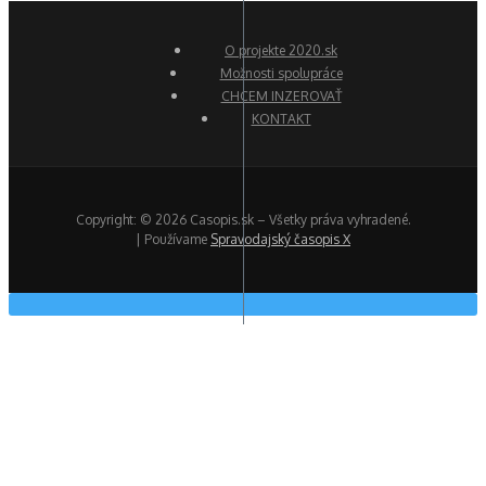
O projekte 2020.sk
Možnosti spolupráce
CHCEM INZEROVAŤ
KONTAKT
Copyright: © 2026 Casopis.sk – Všetky práva vyhradené.
| Používame
Spravodajský časopis X