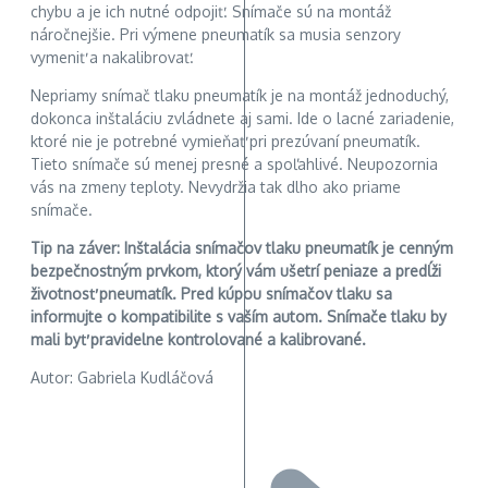
chybu a je ich nutné odpojiť. Snímače sú na montáž
náročnejšie. Pri výmene pneumatík sa musia senzory
vymeniť a nakalibrovať.
Nepriamy snímač tlaku pneumatík je na montáž jednoduchý,
dokonca inštaláciu zvládnete aj sami. Ide o lacné zariadenie,
ktoré nie je potrebné vymieňať pri prezúvaní pneumatík.
Tieto snímače sú menej presné a spoľahlivé. Neupozornia
vás na zmeny teploty. Nevydržia tak dlho ako priame
snímače.
Tip na záver: Inštalácia snímačov tlaku pneumatík je cenným
bezpečnostným prvkom, ktorý vám ušetrí peniaze a predĺži
životnosť pneumatík. Pred kúpou snímačov tlaku sa
informujte o kompatibilite s vaším autom. Snímače tlaku by
mali byť pravidelne kontrolované a kalibrované.
Autor: Gabriela Kudláčová