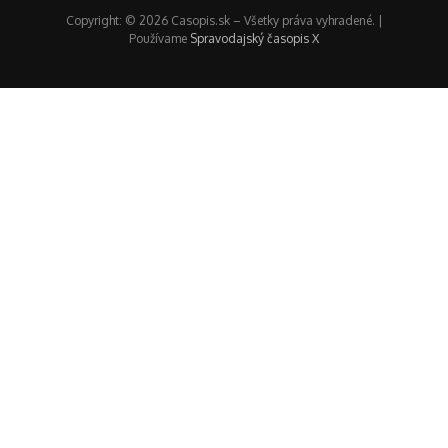
Copyright: © 2026 Casopis.sk – Všetky práva vyhradené. |
Používame
Spravodajský časopis X