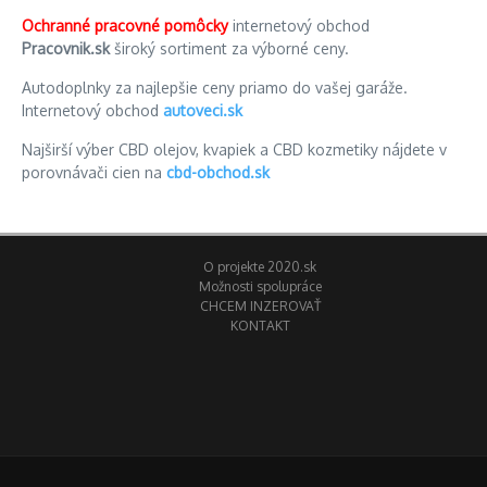
Ochranné pracovné pomôcky
internetový obchod
Pracovnik.sk
široký sortiment za výborné ceny.
Autodoplnky za najlepšie ceny priamo do vašej garáže.
Internetový obchod
autoveci.sk
Najširší výber CBD olejov, kvapiek a CBD kozmetiky nájdete v
porovnávači cien na
cbd-obchod.sk
O projekte 2020.sk
Možnosti spolupráce
CHCEM INZEROVAŤ
KONTAKT