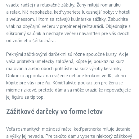
vsaďte radšej na relaxačné zážitky. Ženy milujú romantiku
a relax. Nič nepokazíte, keď vyberiete luxusnejší pobyt v hoteli
s wellnessom. Hitom sa stávajú kulinárske zážitky. Zabudnite
však na obyčajnú večeru v preplnenej reštaurácii. Objednajte si
súkromný salónik a nechajte večeru navariť len pre vás dvoch
od známeho šéfkuchára.
Peknými zážitkovými darčekmi sú rôzne spoločné kurzy. Ak je
vaša priateľka umelecky založená, kúpte jej poukaz na kurz
maľovania alebo oboch prihláste na kurz výroby keramiky.
Dokonca aj poukaz na cvičenie nebude krokom vedľa, ak ho
kúpite pre vás i pre ňu. Kúpiť takýto poukaz len pre ženu je
mierne rizikové, pretože dáma sa môže uraziť, že nepovažujete
jej figúru za tip top.
Zážitkové darčeky vo forme letov
Veľa rozmanitých možností máte, keď partnerka miluje lietanie
a výšky jej nevadia. Pre takúto dámu vyberte niektorý zážitkový