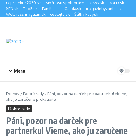
Preskočiť na obsah
O projekte 2020.sk
Možnosti spolupráce
News.sk
BOLD.sk
SEN.sk
Top5.sk
Familia.sk
Gazda.sk
magazinbyvanie.sk
Wellness magazín.sk
cestujte.sk
Šálka kávy.sk
Menu
Domov
/
Dobré rady
/
Páni, pozor na darček pre partnerku! Vieme,
ako ju zaručene prekvapíte
Dobré rady
Páni, pozor na darček pre
partnerku! Vieme, ako ju zaručene