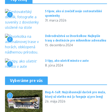
5 tipov, ako si zvečniť svoje cestovateľské
1
spomienky
31. marca 2026
Dobrodružstvá so štvorkolkou: Najlepšie
2
trasy a destinácie pre milovníkov adrenalínu
15. decembra 2024
3 tipy, ako ušetriť miesto v aute
3
8. júna 2024
Vyberáme pre vás
Bug-A-Salt: Najzábavnejší darček pre muža,
1
ktorý už všetko má (a funguje aj pre ženy)
26. mája 2026