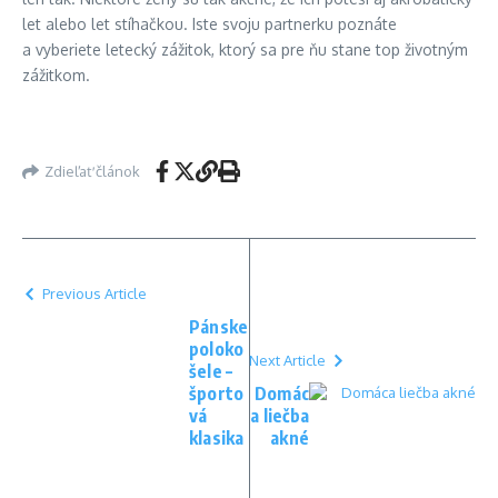
let alebo let stíhačkou. Iste svoju partnerku poznáte
a vyberiete letecký zážitok, ktorý sa pre ňu stane top životným
zážitkom.
Zdieľať článok
Previous Article
Pánske
poloko
Next Article
šele –
športo
Domác
vá
a liečba
klasika
akné