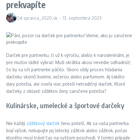
prekvapíte
Od
spravca_2020.sk
13. septembra 2023
Darček pre partnerku, či už k výročiu, alebo k narodeninám, je
pre mužov ťažké vybrať. Muži skrátka akosi nevedie odhadnúť,
čo by sa ich partnerke páčilo. Skoro vždy proces hľadania
darčeku skončí kvetmi, večerou alebo parfumom. Aj takéto
dary potešia, ale oveľa viac poteší netradičný darček. Ktoré
darčeky z oblasti zážitkov ženy zaručene potešia?
Kulinárske, umelecké a športové darčeky
Nie každý
zážitkový darček
ženu poteší. Ak sa vaša partnerka
bojí výšok, nekupujte jej letecký zážitok alebo zážitok, počas
ktorého musí tráviť čas na vyššom poschodí. V tomto prípade