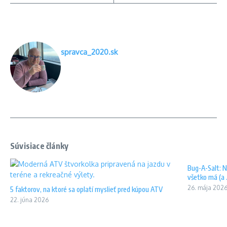
spravca_2020.sk
Súvisiace články
Bug-A-Salt: N
všetko má (a .
26. mája 202
5 faktorov, na ktoré sa oplatí myslieť pred kúpou ATV
22. júna 2026