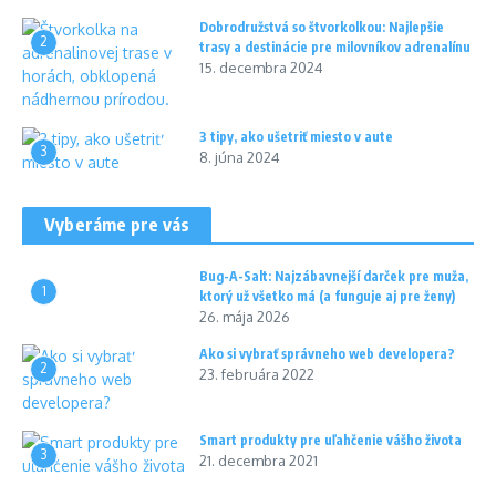
Dobrodružstvá so štvorkolkou: Najlepšie
2
trasy a destinácie pre milovníkov adrenalínu
15. decembra 2024
3 tipy, ako ušetriť miesto v aute
3
8. júna 2024
Vyberáme pre vás
Bug-A-Salt: Najzábavnejší darček pre muža,
1
ktorý už všetko má (a funguje aj pre ženy)
26. mája 2026
Ako si vybrať správneho web developera?
2
23. februára 2022
Smart produkty pre uľahčenie vášho života
3
21. decembra 2021