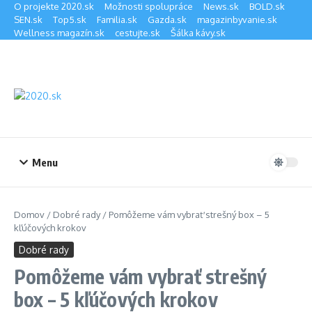
Preskočiť na obsah
O projekte 2020.sk
Možnosti spolupráce
News.sk
BOLD.sk
SEN.sk
Top5.sk
Familia.sk
Gazda.sk
magazinbyvanie.sk
Wellness magazín.sk
cestujte.sk
Šálka kávy.sk
Menu
Domov
/
Dobré rady
/
Pomôžeme vám vybrať strešný box – 5
kľúčových krokov
Dobré rady
Pomôžeme vám vybrať strešný
box – 5 kľúčových krokov