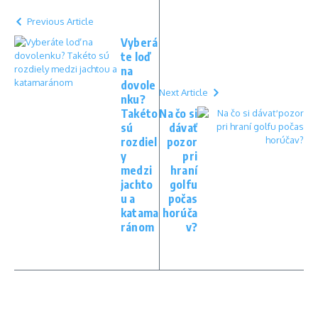
Previous Article
Vyberá
te loď
na
dovole
Next Article
nku?
Takéto
Na čo si
sú
dávať
rozdiel
pozor
y
pri
medzi
hraní
jachto
golfu
u a
počas
katama
horúča
ránom
v?