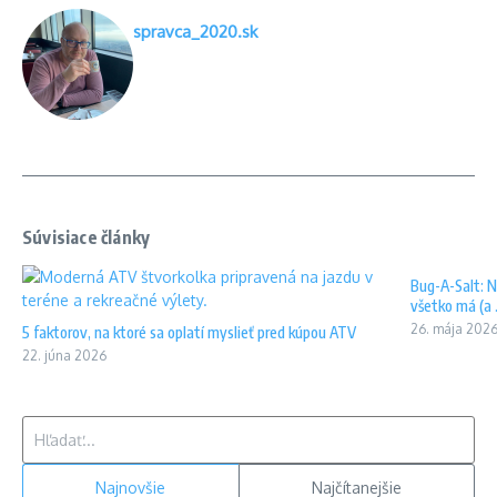
spravca_2020.sk
Súvisiace články
Bug-A-Salt: N
všetko má (a .
26. mája 202
5 faktorov, na ktoré sa oplatí myslieť pred kúpou ATV
22. júna 2026
Hľadať:
Najnovšie
Najčítanejšie