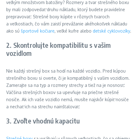
veľkým množstvom batožiny? Rozmery a tvar strešného boxu
by mali zodpovedať druhu nákladu, ktorý budete pravidelne
prepravovať. Strešné boxy kúpite v rôznych tvaroch
a veľkostiach, čo vám zaistí prevážanie akéhokoľvek nákladu
ako sú
športové kočiare
, veľké kufre alebo
detské cyklovozíky
.
2. Skontrolujte kompatibilitu s vašim
vozidlom
Nie každý strešný box sa hodí na každé vozidlo. Pred kúpou
strešného boxu si overte, či je kompatibilný s vašim vozidlom.
Zamerajte sa na typ a rozmery strechy a tiež na je nosnosť.
Väčšina strešných boxov sa upevňuje na priečne strešné
nosiče. Ak ich vaše vozidlo nemá, musíte najskôr kúpiť nosiče
a nechať ich na strechu nainštalovať.
3. Zvoľte vhodnú kapacitu
Strešné boxy
sa vyrábajú v rôznych veľkostiach, čo sa objemu