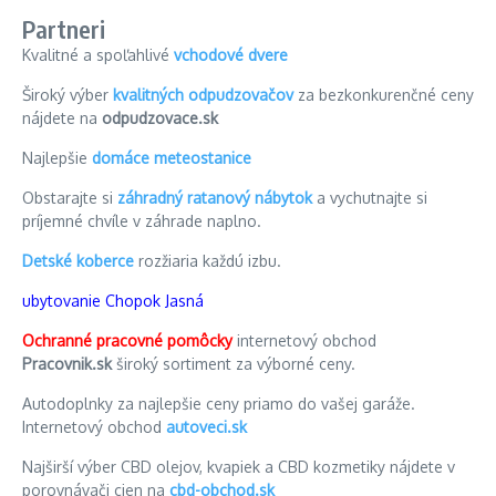
Partneri
Kvalitné a spoľahlivé
vchodové dvere
Široký výber
kvalitných odpudzovačov
za bezkonkurenčné ceny
nájdete na
odpudzovace.sk
Najlepšie
domáce meteostanice
Obstarajte si
záhradný ratanový nábytok
a vychutnajte si
príjemné chvíle v záhrade naplno.
Detské koberce
rozžiaria každú izbu.
ubytovanie Chopok Jasná
Ochranné pracovné pomôcky
internetový obchod
Pracovnik.sk
široký sortiment za výborné ceny.
Autodoplnky za najlepšie ceny priamo do vašej garáže.
Internetový obchod
autoveci.sk
Najširší výber CBD olejov, kvapiek a CBD kozmetiky nájdete v
porovnávači cien na
cbd-obchod.sk