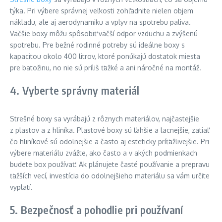
týka. Pri výbere správnej veľkosti zohľadnite nielen objem
nákladu, ale aj aerodynamiku a vplyv na spotrebu paliva.
Väčšie boxy môžu spôsobiť väčší odpor vzduchu a zvýšenú
spotrebu. Pre bežné rodinné potreby sú ideálne boxy s
kapacitou okolo 400 litrov, ktoré ponúkajú dostatok miesta
pre batožinu, no nie sú príliš ťažké a ani náročné na montáž.
4. Vyberte správny materiál
Strešné boxy sa vyrábajú z rôznych materiálov, najčastejšie
z plastov a z hliníka. Plastové boxy sú ľahšie a lacnejšie, zatiaľ
čo hliníkové sú odolnejšie a často aj esteticky príťažlivejšie. Pri
výbere materiálu zvážte, ako často a v akých podmienkach
budete box používať. Ak plánujete časté používanie a prepravu
ťažších vecí, investícia do odolnejšieho materiálu sa vám určite
vyplatí.
5. Bezpečnosť a pohodlie pri používaní