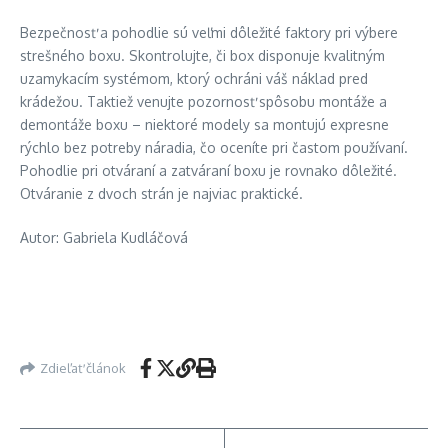
Bezpečnosť a pohodlie sú veľmi dôležité faktory pri výbere
strešného boxu. Skontrolujte, či box disponuje kvalitným
uzamykacím systémom, ktorý ochráni váš náklad pred
krádežou. Taktiež venujte pozornosť spôsobu montáže a
demontáže boxu – niektoré modely sa montujú expresne
rýchlo bez potreby náradia, čo oceníte pri častom používaní.
Pohodlie pri otváraní a zatváraní boxu je rovnako dôležité.
Otváranie z dvoch strán je najviac praktické.
Autor: Gabriela Kudláčová
Zdieľať článok