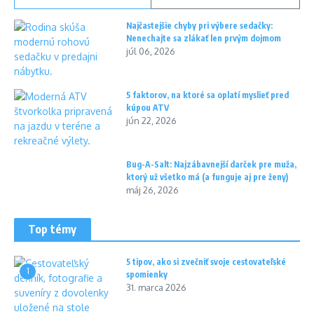
Najčastejšie chyby pri výbere sedačky:
Nenechajte sa zlákať len prvým dojmom
júl 06, 2026
5 faktorov, na ktoré sa oplatí myslieť pred
kúpou ATV
jún 22, 2026
Bug-A-Salt: Najzábavnejší darček pre muža,
ktorý už všetko má (a funguje aj pre ženy)
máj 26, 2026
Top témy
5 tipov, ako si zvečniť svoje cestovateľské
1
spomienky
31. marca 2026