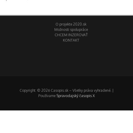
O projekte 2020.sk
Možnosti spolupráce
CHCEM INZEROVAŤ
KONTAKT
Copyright: © 2026 Casopis.sk – Všetky práva vyhradené. |
Používame
Spravodajský časopis X