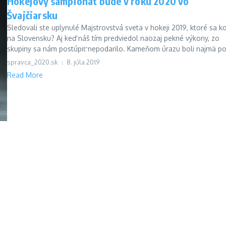
Hokejový šampionát bude v roku 2020 vo
Švajčiarsku
Sledovali ste uplynulé Majstrovstvá sveta v hokeji 2019, ktoré sa ko
na Slovensku? Aj keď náš tím predviedol naozaj pekné výkony, zo
skupiny sa nám postúpiť nepodarilo. Kameňom úrazu boli najmä po.
spravca_2020.sk
8. júla 2019
Read More