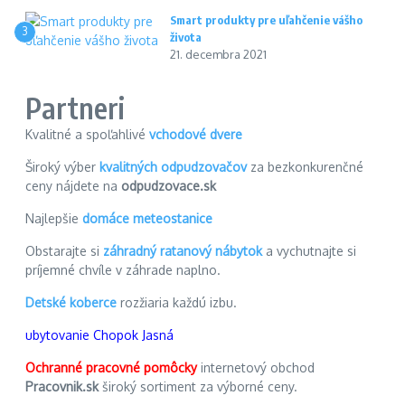
Smart produkty pre uľahčenie vášho
3
života
21. decembra 2021
Partneri
Kvalitné a spoľahlivé
vchodové dvere
Široký výber
kvalitných odpudzovačov
za bezkonkurenčné
ceny nájdete na
odpudzovace.sk
Najlepšie
domáce meteostanice
Obstarajte si
záhradný ratanový nábytok
a vychutnajte si
príjemné chvíle v záhrade naplno.
Detské koberce
rozžiaria každú izbu.
ubytovanie Chopok Jasná
Ochranné pracovné pomôcky
internetový obchod
Pracovnik.sk
široký sortiment za výborné ceny.