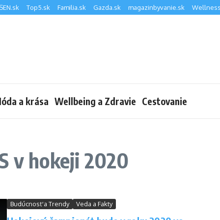
SEN.sk
Top5.sk
Familia.sk
Gazda.sk
magazinbyvanie.sk
Wellness
óda a krása
Wellbeing a Zdravie
Cestovanie
S v hokeji 2020
Budúcnosť a Trendy
Veda a Fakty