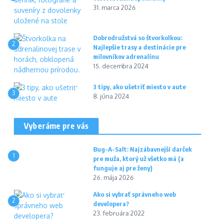
31. marca 2026
Dobrodružstvá so štvorkolkou:
2
Najlepšie trasy a destinácie pre
milovníkov adrenalínu
15. decembra 2024
3 tipy, ako ušetriť miesto v aute
3
8. júna 2024
Vyberáme pre vás
Bug-A-Salt: Najzábavnejší darček
1
pre muža, ktorý už všetko má (a
funguje aj pre ženy)
26. mája 2026
Ako si vybrať správneho web
2
developera?
23. februára 2022