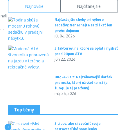
Najnovšie
Najčítanejšie
nali
Najčastejšie chyby pri výbere
sedačky: Nenechajte sa zlákať len
..
prvým dojmom
júl 06, 2026
5 faktorov, na ktoré sa oplatí myslieť
pred kúpou ATV
jún 22, 2026
Bug-A-Salt: Najzábavnejší darček
pre muža, ktorý už všetko má (a
funguje aj pre ženy)
máj 26, 2026
Top témy
5 tipov, ako si zvečniť svoje
1
cestovateľské spomienky