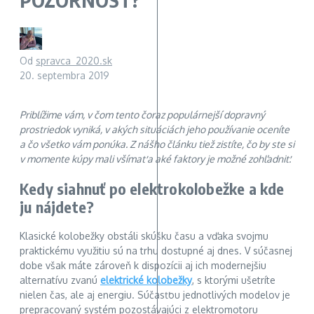
Od
spravca_2020.sk
20. septembra 2019
Priblížime vám, v čom tento čoraz populárnejší dopravný
prostriedok vyniká, v akých situáciách jeho používanie oceníte
a čo všetko vám ponúka. Z nášho článku tiež zistíte, čo by ste si
v momente kúpy mali všímať a aké faktory je možné zohľadniť.
Kedy siahnuť po elektrokolobežke a kde
ju nájdete?
Klasické kolobežky obstáli skúšku času a vďaka svojmu
praktickému využitiu sú na trhu dostupné aj dnes. V súčasnej
dobe však máte zároveň k dispozícii aj ich modernejšiu
alternatívu zvanú
elektrické kolobežky
, s ktorými ušetríte
nielen čas, ale aj energiu. Súčasťou jednotlivých modelov je
prepracovaný systém pozostávajúci z elektromotoru