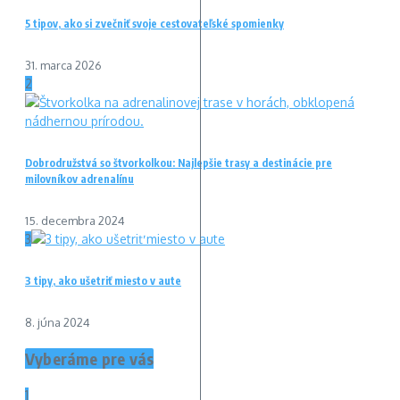
5 tipov, ako si zvečniť svoje cestovateľské spomienky
31. marca 2026
2
Dobrodružstvá so štvorkolkou: Najlepšie trasy a destinácie pre
milovníkov adrenalínu
15. decembra 2024
3
3 tipy, ako ušetriť miesto v aute
8. júna 2024
Vyberáme pre vás
1