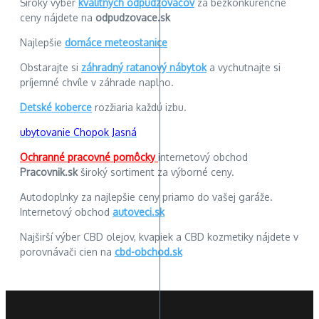
Široký výber
kvalitných odpudzovačov
za bezkonkurenčné
ceny nájdete na
odpudzovace.sk
Najlepšie
domáce meteostanice
Obstarajte si
záhradný ratanový nábytok
a vychutnajte si
príjemné chvíle v záhrade naplno.
Detské koberce
rozžiaria každú izbu.
ubytovanie Chopok Jasná
Ochranné pracovné pomôcky
internetový obchod
Pracovnik.sk
široký sortiment za výborné ceny.
Autodoplnky za najlepšie ceny priamo do vašej garáže.
Internetový obchod
autoveci.sk
Najširší výber CBD olejov, kvapiek a CBD kozmetiky nájdete v
porovnávači cien na
cbd-obchod.sk