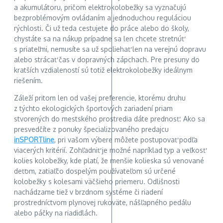
a akumulátoru, pričom elektrokolobežky sa vyznačujú
bezproblémovým ovládaním a jednoduchou reguláciou
rýchlosti. Či už teda cestujete do práce alebo do školy,
chystáte sa na nákup prípadne sa len chcete stretnúť
s priateľmi, nemusíte sa už spoliehať len na verejnú dopravu
alebo strácať čas v dopravných zápchach. Pre presuny do
kratších vzdialeností sú totiž elektrokolobežky ideálnym
riešením.
Záleží pritom len od vašej preferencie, ktorému druhu
z týchto ekologických športových zariadení priam
stvorených do mestského prostredia dáte prednosť. Ako sa
presvedčíte z ponuky špecializovaného predajcu
inSPORTline
, pri vašom výbere môžete postupovať podľa
viacerých kritérií. Zohľadniť je možné napríklad typ a veľkosť
kolies kolobežky, kde platí, že menšie kolieska sú venované
deťom, zatiaľčo dospelým používateľom sú určené
kolobežky s kolesami väčšieho priemeru. Odlišnosti
nachádzame tiež v brzdnom systéme či riadení
prostredníctvom plynovej rukoväte, nášľapného pedálu
alebo páčky na riadidlách.