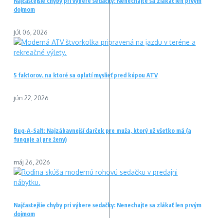
Najčastejšie chyby pri výbere sedačky: Nenechajte sa zlákať len prvým
dojmom
júl 06, 2026
5 faktorov, na ktoré sa oplatí myslieť pred kúpou ATV
jún 22, 2026
Bug-A-Salt: Najzábavnejší darček pre muža, ktorý už všetko má (a
funguje aj pre ženy)
máj 26, 2026
Najčastejšie chyby pri výbere sedačky: Nenechajte sa zlákať len prvým
dojmom