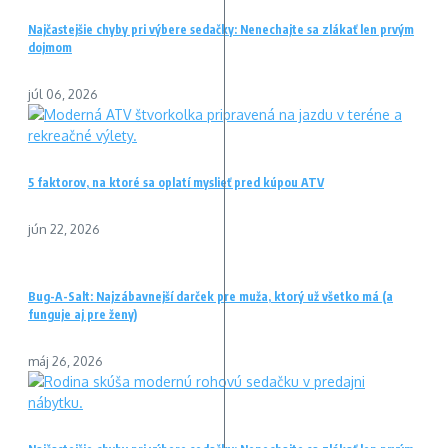
Najčastejšie chyby pri výbere sedačky: Nenechajte sa zlákať len prvým
dojmom
júl 06, 2026
5 faktorov, na ktoré sa oplatí myslieť pred kúpou ATV
jún 22, 2026
Bug-A-Salt: Najzábavnejší darček pre muža, ktorý už všetko má (a
funguje aj pre ženy)
máj 26, 2026