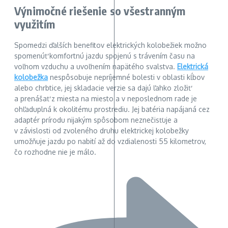
Výnimočné riešenie so všestranným
využitím
Spomedzi ďalších benefitov elektrických kolobežiek možno
spomenúť komfortnú jazdu spojenú s trávením času na
voľnom vzduchu a uvoľnením napätého svalstva.
Elektrická
kolobežka
nespôsobuje nepríjemné bolesti v oblasti kĺbov
alebo chrbtice, jej skladacie verzie sa dajú ľahko zložiť
a prenášať z miesta na miesto a v neposlednom rade je
ohľaduplná k okolitému prostrediu. Jej batéria napájaná cez
adaptér prírodu nijakým spôsobom neznečisťuje a
v závislosti od zvoleného druhu elektrickej kolobežky
umožňuje jazdu po nabití až do vzdialenosti 55 kilometrov,
čo rozhodne nie je málo.