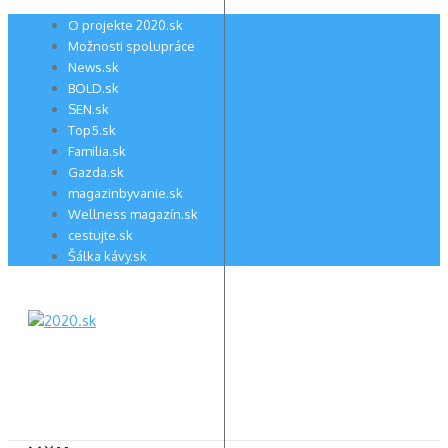
Preskočiť
O projekte 2020.sk
na
Možnosti spolupráce
obsah
News.sk
BOLD.sk
SEN.sk
Top5.sk
Familia.sk
Gazda.sk
magazinbyvanie.sk
Wellness magazín.sk
cestujte.sk
Šálka kávy.sk