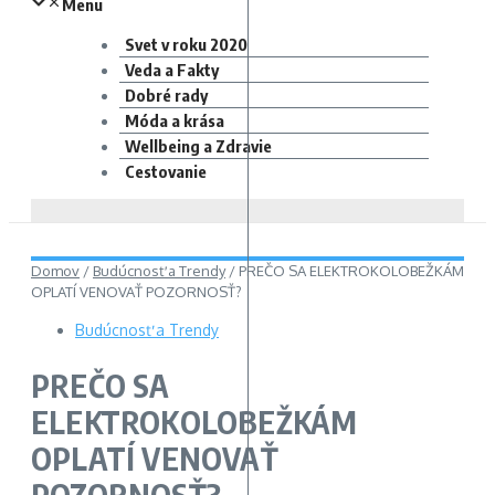
Menu
Svet v roku 2020
Veda a Fakty
Dobré rady
Móda a krása
Wellbeing a Zdravie
Cestovanie
Domov
/
Budúcnosť a Trendy
/
PREČO SA ELEKTROKOLOBEŽKÁM
OPLATÍ VENOVAŤ POZORNOSŤ?
Budúcnosť a Trendy
PREČO SA
ELEKTROKOLOBEŽKÁM
OPLATÍ VENOVAŤ
POZORNOSŤ?