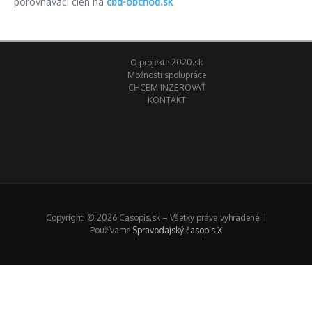
porovnávači cien na
cbd-obchod.sk
O projekte 2020.sk
Možnosti spolupráce
CHCEM INZEROVAŤ
KONTAKT
Copyright: © 2026 Casopis.sk – Všetky práva vyhradené. |
Používame
Spravodajský časopis X