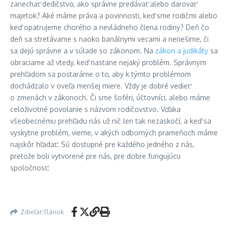
zanechať dedičstvo, ako správne predávať alebo darovať
majetok? Aké máme práva a povinnosti, keď sme rodičmi alebo
keď opatrujeme chorého a nevládneho člena rodiny? Deň čo
deň sa stretávame s naoko banálnymi vecami a neriešime, či
sa dejú správne a v súlade so zákonom. Na
zákon a judikáty
sa
obraciame až vtedy, keď nastane nejaký problém. Správnym
prehľadom sa postaráme o to, aby k týmto problémom
dochádzalo v oveľa menšej miere. Vždy je dobré vedieť
o zmenách v zákonoch. Či sme šoféri, účtovníci, alebo máme
celoživotné povolanie s názvom rodičovstvo. Vďaka
všeobecnému prehľadu nás už nič len tak nezaskočí, a keď sa
vyskytne problém, vieme, v akých odborných prameňoch máme
najskôr hľadať. Sú dostupné pre každého jedného z nás,
pretože boli vytvorené pre nás, pre dobre fungujúcu
spoločnosť.
Zdieľať článok