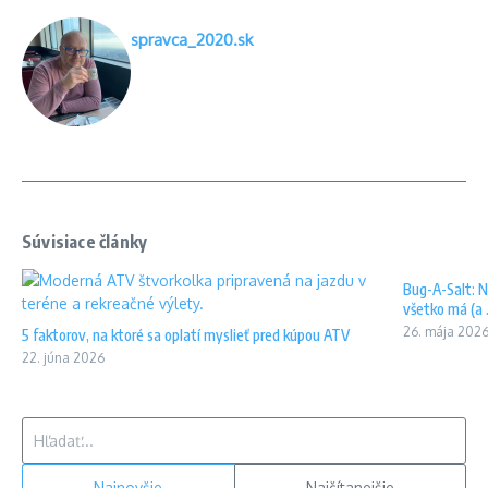
spravca_2020.sk
Súvisiace články
Bug-A-Salt: N
všetko má (a .
26. mája 202
5 faktorov, na ktoré sa oplatí myslieť pred kúpou ATV
22. júna 2026
Hľadať:
Najnovšie
Najčítanejšie