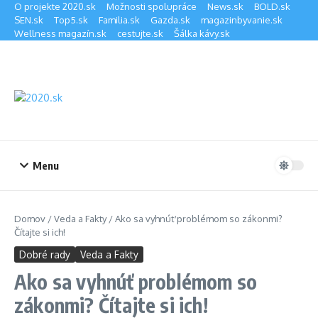
Preskočiť na obsah
O projekte 2020.sk
Možnosti spolupráce
News.sk
BOLD.sk
SEN.sk
Top5.sk
Familia.sk
Gazda.sk
magazinbyvanie.sk
Wellness magazín.sk
cestujte.sk
Šálka kávy.sk
Menu
Domov
/
Veda a Fakty
/
Ako sa vyhnúť problémom so zákonmi?
Čítajte si ich!
Dobré rady
Veda a Fakty
Ako sa vyhnúť problémom so
zákonmi? Čítajte si ich!