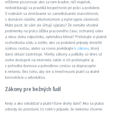
môžeme pozorovať, ako sa tam kradne, ničí majetok,
nedodržiavajú sa pravidlá bezpečnosti pri práci a podobne.
V rodinách sa stretávame so zanedbávaním starostlivosti,
s domácim násilím, alkoholizmom a inými typmi závislostí.
Máte pocit, že vám zle účtujú výplatu? Že nemáte vhodné
podmienky na prácu (dĺžka pracovného času, ochranný odev
a obuv, doba odpočinku, optimálna klíma)? Prelistujte si platné
rozhodnutia súdu a zistíte, ako sa podobné prípady doriešili
súdnou cestou, alebo sa rovno preklikajte
k zákonu
, ktorý
danú oblasť zastrešuje. Všetky zákony a judikáty sú dnes už
voľne dostupné na internete, takže si ich prelistujete aj
z pohodlia domova a pohodlnou cestou sa dopracujete
k riešeniu. Bez toho, aby ste si hneď museli platiť za drahé
konzultácie u advokátov.
Zákony pre bežných ľudí
Kedy a ako odvádzať a platiť rôzne druhy daní? Ako sa platia
odvody do poisťovní, čo robiť v prípade, že niekomu chceme