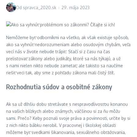
Od
spravca_2020.sk
29. mája 2023
Nemôžeme byť odborníkmi na všetko, ak však existuje spôsob,
ako sa vyhnúť nedorozumeniam alebo osudovým chybám, veľa
vecí nás v živote nebude trápiť. Stačí si z času na čas
prelistovať zákony alebo judikáty, ktoré sa nás týkajú, a už
s nami nielen nikto nebude zametať, ale takisto sa naučíme
riešiť veci tak, aby sme z pohľadu zákona mali čistý štít.
Rozhodnutia súdov a osobitné zákony
Ak sa už dlhšiu dobu stretávate s nespravodlivosťou konanou
na vašich blízkych alebo známych, väčšinou si za ňu môžu
sami. Prečo? Keby poznali svoje práva a povinnosti, určite by si
z nich nikto bábku nerobil. V pracovnej i školskej oblasti
môžeme byť svedkami šikanovania, sexuálneho obťažovania,