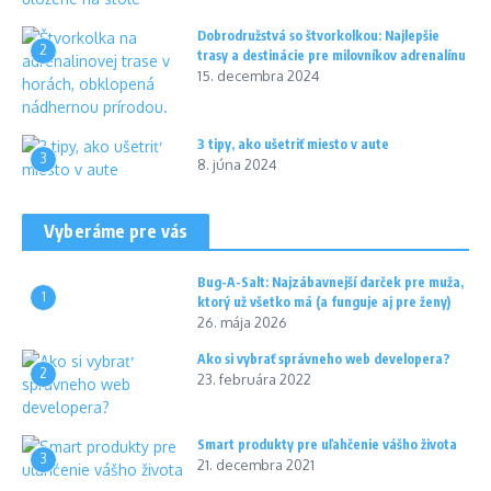
Dobrodružstvá so štvorkolkou: Najlepšie
2
trasy a destinácie pre milovníkov adrenalínu
15. decembra 2024
3 tipy, ako ušetriť miesto v aute
3
8. júna 2024
Vyberáme pre vás
Bug-A-Salt: Najzábavnejší darček pre muža,
1
ktorý už všetko má (a funguje aj pre ženy)
26. mája 2026
Ako si vybrať správneho web developera?
2
23. februára 2022
Smart produkty pre uľahčenie vášho života
3
21. decembra 2021