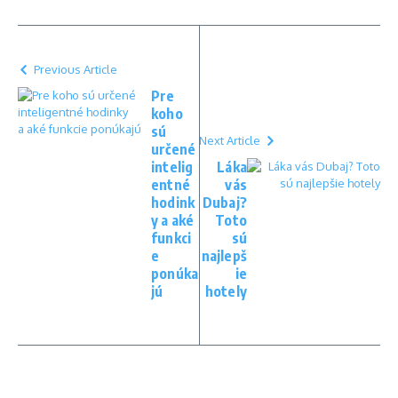
Previous Article
Pre
koho
sú
Next Article
určené
intelig
Láka
entné
vás
hodink
Dubaj?
y a aké
Toto
funkci
sú
e
najlepš
ponúka
ie
jú
hotely